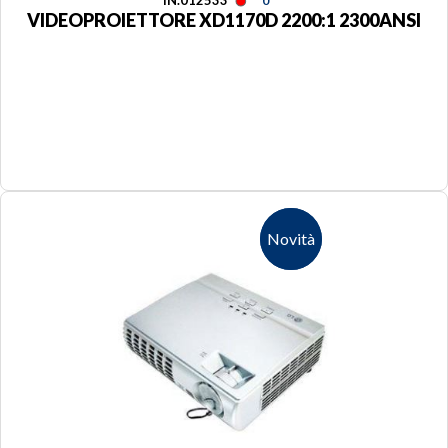
IN.012533
0
VIDEOPROIETTORE XD1170D 2200:1 2300ANSI
Novità
Novità