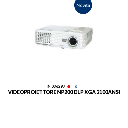
Novità
Novità
IN.036297
0
VIDEOPROIETTORE NP200 DLP XGA 2100ANSI