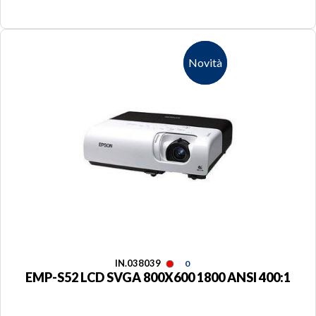
Novità
Novità
IN.038039
0
EMP-S52 LCD SVGA 800X600 1800 ANSI 400:1